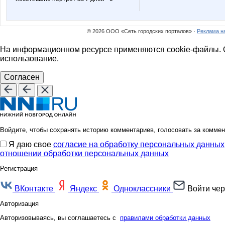
lepe$tok
lestia
© 2026 ООО «Сеть городских порталов» ·
Реклама н
shoe_cosmetics
spiller
На информационном ресурсе применяются cookie-файлы. О
использование.
Согласен
комсомолочка
ксю77
Войдите, чтобы сохранять историю комментариев, голосовать за коммен
Анютка@
БеняК
Я даю свое
согласие на обработку персональных данных
отношении обработки персональных данных
Регистрация
Караська
КасаБл
ВКонтакте
Яндекс
Одноклассники
Войти чер
Авторизация
Авторизовываясь, вы соглашаетесь с
правилами обработки данных