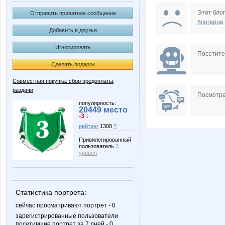
Fortimi
IRES
Этот блог
Отправить приватное сообщение
блогеров
.
Добавить в друзья
Игнорировать
Lamie
LanaN
Посетит
Сделать подарок
Совместная покупка: сбор предоплаты,
раздачи
Natikk
OleOk
Посмотре
популярность:
20449 место
-3 ↓
рейтинг
1308
?
Taisiya
Tau
Привилегированный
пользователь
3
уровня
basik95
cornflou
Статистика портрета:
сейчас просматривают портрет - 0
зарегистрированные пользователи
посетившие портрет за 7 дней - 0