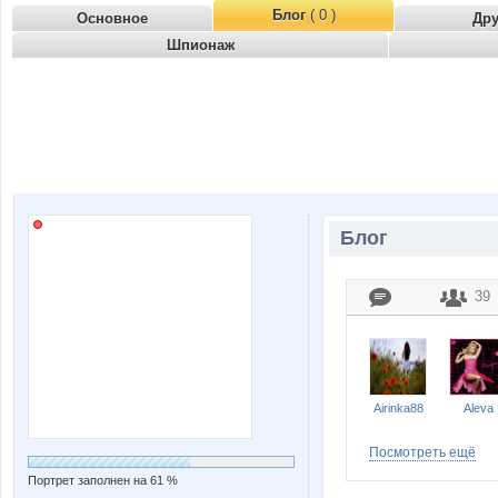
Блог
( 0 )
Основное
Др
Шпионаж
Блог
39
Airinka88
Aleva
Посмотреть ещё
Портрет заполнен на 61 %